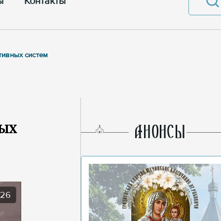
ы
Контакты
тивных систем
ных
AНОНСЫ
026