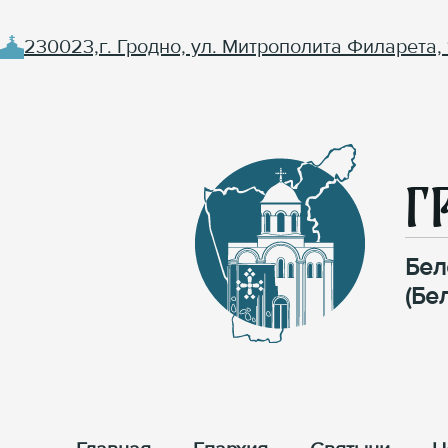
230023,г. Гродно, ул. Митрополита Филарета, 
Г
Бел
(Бе