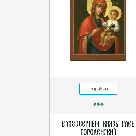
Подробнее
Благоверный князь Глеб
Городенский