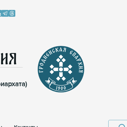
хия
иархата)