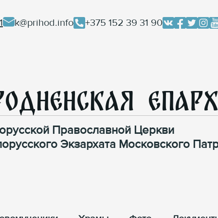
1
k@prihod.info
+375 152 39 31 90
родненская Епар
орусской Православной Церкви
лорусского Экзархата Московского Патр