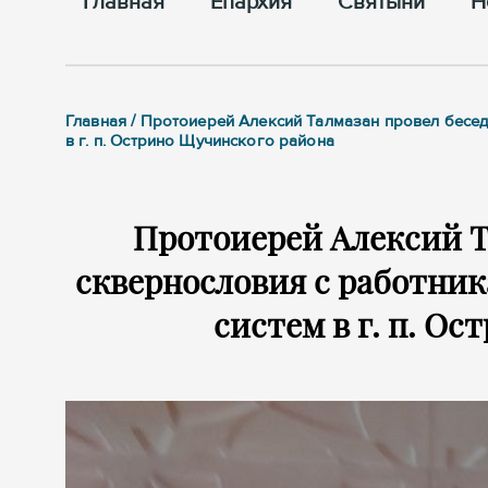
Главная
Епархия
Cвятыни
Н
Главная / Протоиерей Алексий Талмазан провел бесе
в г. п. Острино Щучинского района
Протоиерей Алексий Та
сквернословия с работни
систем в г. п. О