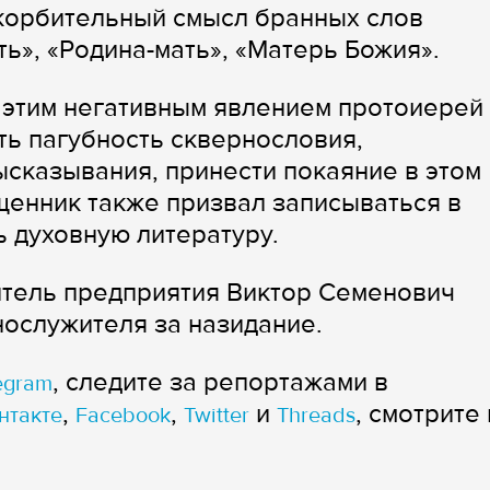
скорбительный смысл бранных слов
ь», «Родина-мать», «Матерь Божия».
 этим негативным явлением протоиерей
ь пагубность сквернословия,
ысказывания, принести покаяние в этом
ященник также призвал записываться в
ь духовную литературу.
итель предприятия Виктор Семенович
ослужителя за назидание.
, следите за репортажами в
egram
,
,
и
, смотрите 
нтакте
Facebook
Twitter
Threads