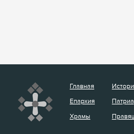
Главная
Истори
Епархия
Патриа
Храмы
Правящ