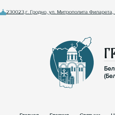
230023,г. Гродно, ул. Митрополита Филарета, 
Г
Бел
(Бе