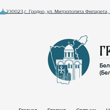
230023,г. Гродно, ул. Митрополита Филарета, 
Г
Бел
(Бе