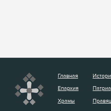
Главная
Истори
Епархия
Патриа
Храмы
Правящ