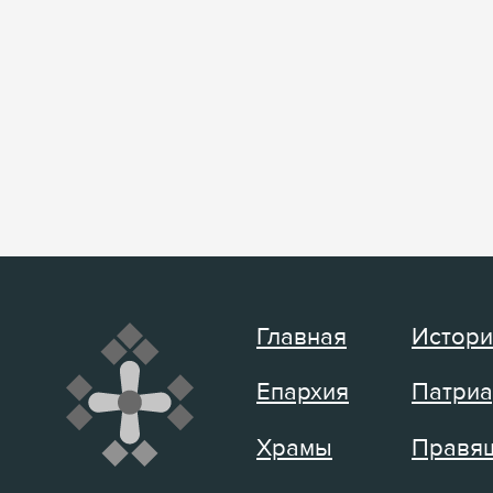
Главная
Истори
Епархия
Патриа
Храмы
Правящ