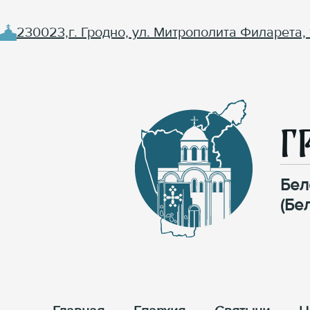
230023,г. Гродно, ул. Митрополита Филарета, 
Г
Бел
(Бе