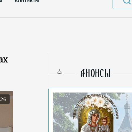
ы
Контакты
ах
AНОНСЫ
026