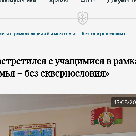
овомученики
Храмы
Фото
Документ
мися в рамках акции «Я и моя семья – без сквернословия»
стретился с учащимися в рамк
мья – без сквернословия»
15/05/2