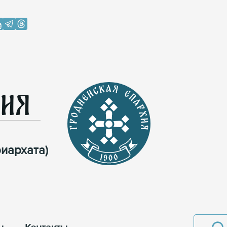
хия
иархата)