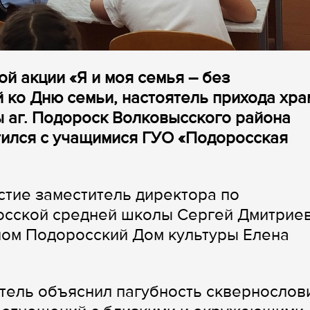
ой акции «Я и моя семья – без
 ко Дню семьи, настоятель прихода хра
 аг. Подороск Волковысского района
тился с учащимися ГУО «Подоросская
стие заместитель директора по
осской средней школы Сергей Дмитрие
ом Подоросский Дом культуры Елена
тель объяснил пагубность сквернослов