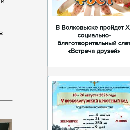
 и
В Волковыске пройдет XI
в
социально-
благотворительный сле
«Встреча друзей»