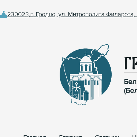
230023,г. Гродно, ул. Митрополита Филарета, 
Г
Бел
(Бе