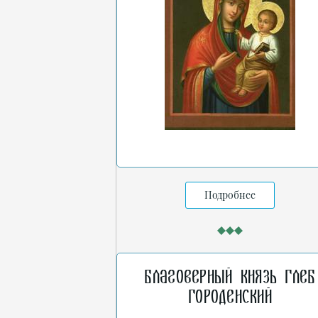
Подробнее
Благоверный князь Глеб
Городенский