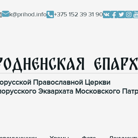
1
k@prihod.info
+375 152 39 31 90
родненская Епар
орусской Православной Церкви
лорусского Экзархата Московского Патр