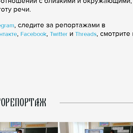
оотношений с близкими и окружающими,
оту речи.
, следите за репортажами в
egram
,
,
и
, смотрите 
нтакте
Facebook
Twitter
Threads
ОРЕПОРТАЖ