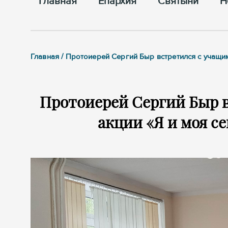
Главная
Епархия
Cвятыни
Н
Главная / Протоиерей Сергий Быр встретился с учащи
Протоиерей Сергий Быр в
акции «Я и моя се