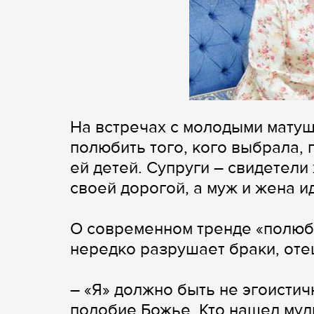
На встречах с молодыми матуш
полюбить того, кого выбрала, 
ей детей. Супруги – свидетели 
своей дорогой, а муж и жена ид
О современном тренде «полюби
нередко разрушает браки, оте
– «Я» должно быть не эгоистич
подобие Божье. Кто нашел муд