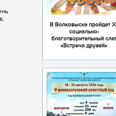
ень
в,
В Волковыске пройдет XI
социально-
благотворительный сле
«Встреча друзей»