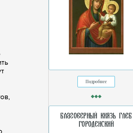
о
ить
ут
Подробнее
ов,
Благоверный князь Глеб
Городенский
о