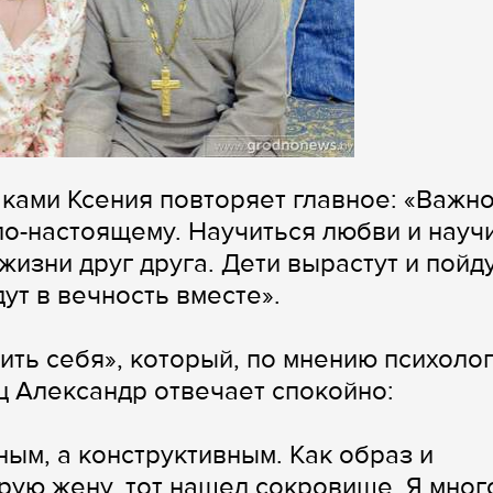
ками Ксения повторяет главное: «Важн
по-настоящему. Научиться любви и науч
жизни друг друга. Дети вырастут и пойд
ут в вечность вместе».
ть себя», который, по мнению психолог
ц Александр отвечает спокойно:
ным, а конструктивным. Как образ и
рую жену, тот нашел сокровище. Я мног