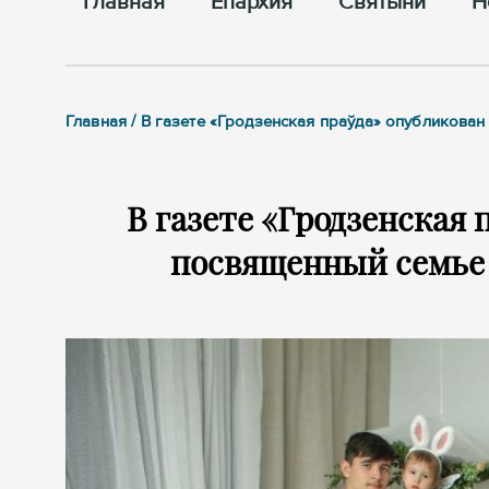
Главная
Епархия
Cвятыни
Н
Главная / В газете «Гродзенская праўда» опубликова
В газете «Гродзенская 
посвященный семье 