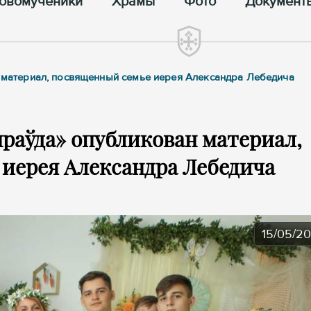
овомученики
Храмы
Фото
Документ
н материал, посвященный семье иерея Александра Лебедича
праўда» опубликован материал,
иерея Александра Лебедича
15/05/2