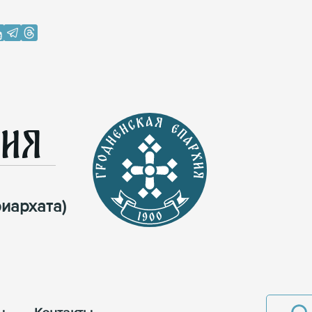
хия
иархата)