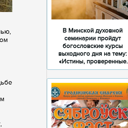
В Минской духовной
мью,
семинарии пройдут
дом
богословские курсы
выходного дня на тему:
«Истины, проверенные
временем»
дьбе
ом
,