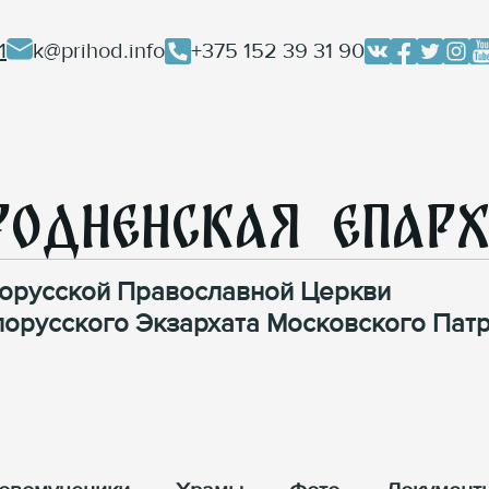
1
k@prihod.info
+375 152 39 31 90
родненская Епар
орусской Православной Церкви
лорусского Экзархата Московского Патр