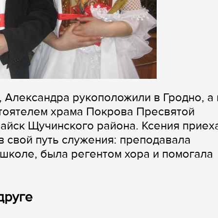
, Александра рукоположили в Гродно, а 
стоятелем храма Покрова Пресвятой
айск Щучинского района. Ксения приех
ав свой путь служения: преподавала
школе, была регентом хора и помогала
.
друге