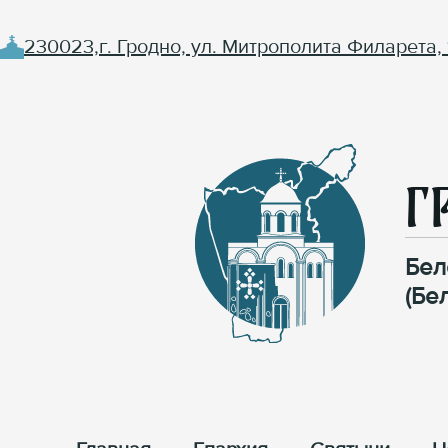
230023,г. Гродно, ул. Митрополита Филарета, 
Г
Бел
(Бе