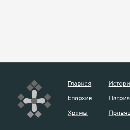
Главная
Истори
Епархия
Патриа
Храмы
Правящ