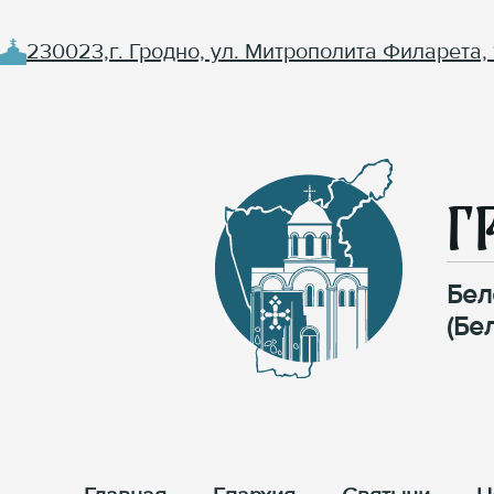
230023,г. Гродно, ул. Митрополита Филарета, 
Г
Бел
(Бе