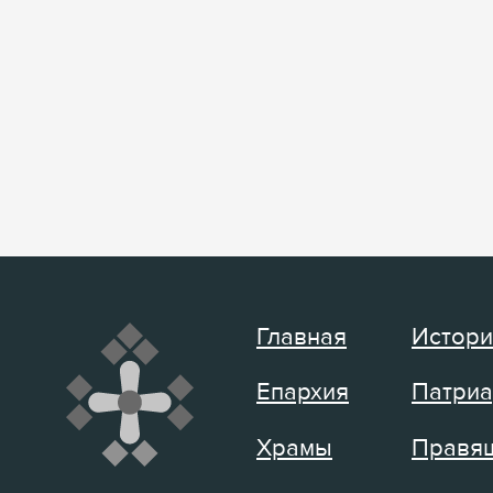
Главная
Истори
Епархия
Патриа
Храмы
Правящ