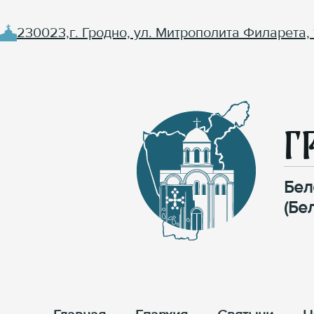
230023,г. Гродно, ул. Митрополита Филарета, 
Г
Бел
(Бе