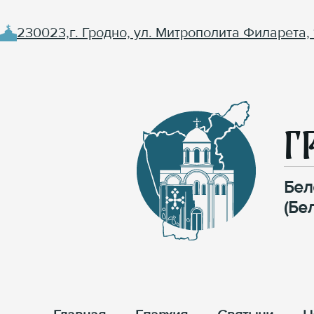
230023,г. Гродно, ул. Митрополита Филарета, 
Г
Бел
(Бе