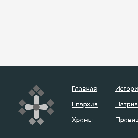
Главная
Истори
Епархия
Патриа
Храмы
Правящ