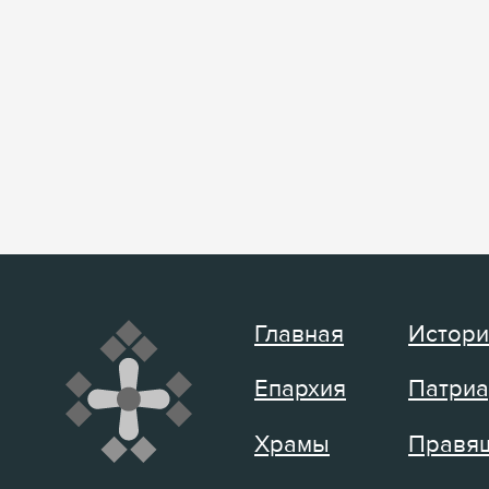
Главная
Истори
Епархия
Патриа
Храмы
Правящ