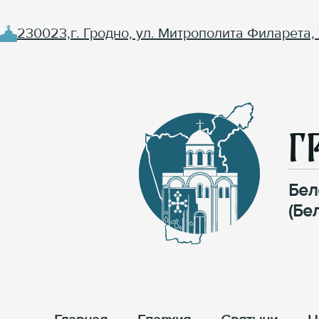
230023,г. Гродно, ул. Митрополита Филарета, 
Г
Бел
(Бе