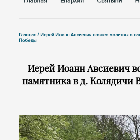
Главная
Епархия
Cвятыни
Н
Главная / Иерей Иоанн Авсиевич вознес молитвы о па
Победы
Иерей Иоанн Авсиевич во
памятника в д. Колядичи 