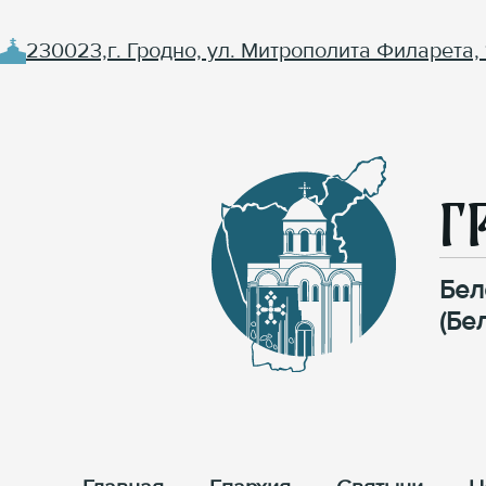
230023,г. Гродно, ул. Митрополита Филарета, 
Г
Бел
(Бе