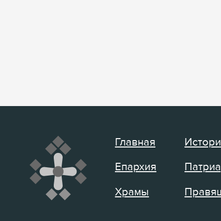
Главная
Истори
Епархия
Патриа
Храмы
Правящ