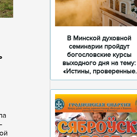
В Минской духовной
семинарии пройдут
богословские курсы
ь
выходного дня на тему:
«Истины, проверенные
временем»
па
–
ной