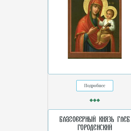
Подробнее
Благоверный князь Глеб
Городенский