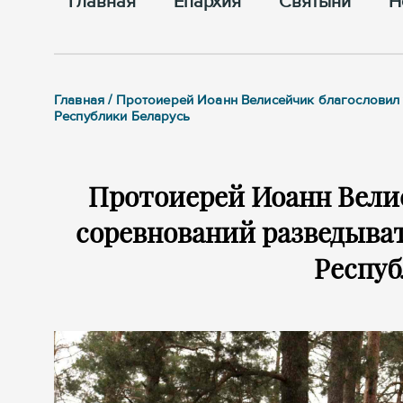
Главная
Епархия
Cвятыни
Н
Главная / Протоиерей Иоанн Велисейчик благословил
Республики Беларусь
Протоиерей Иоанн Вели
соревнований разведыва
Респуб