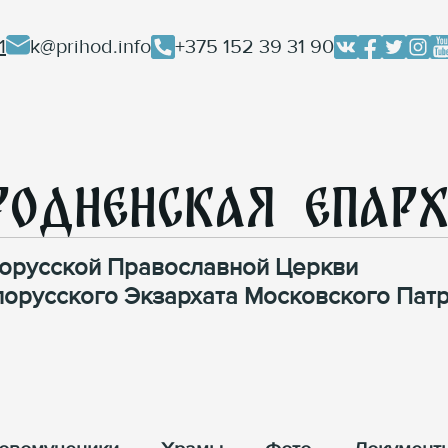
1
k@prihod.info
+375 152 39 31 90
родненская Епар
орусской Православной Церкви
лорусского Экзархата Московского Патр