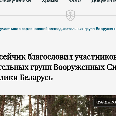
овомученики
Храмы
Фото
Документ
 участников соревнований разведывательных групп Вооружен
сейчик благословил участнико
тельных групп Вооруженных С
лики Беларусь
09/05/2