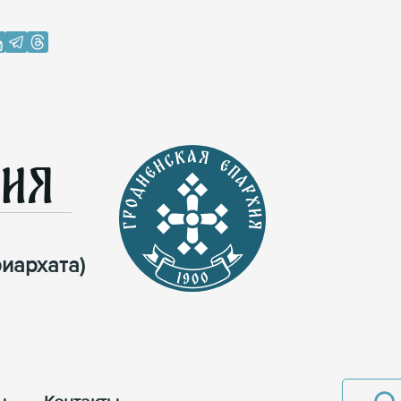
хия
иархата)