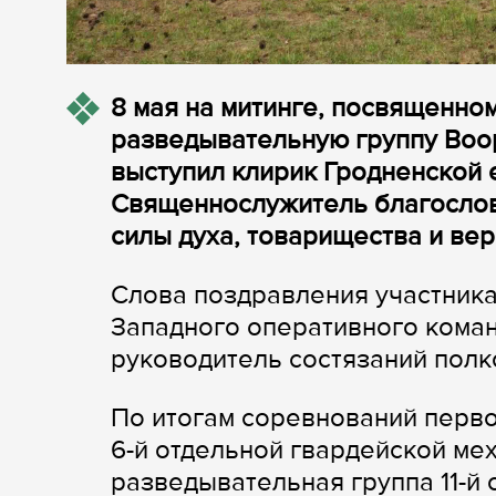
8 мая на митинге, посвященно
разведывательную группу Воо
выступил клирик Гродненской 
Священнослужитель благослов
силы духа, товарищества и вер
Слова поздравления участник
Западного оперативного кома
руководитель состязаний полк
По итогам соревнований перво
6-й отдельной гвардейской ме
разведывательная группа 11-й