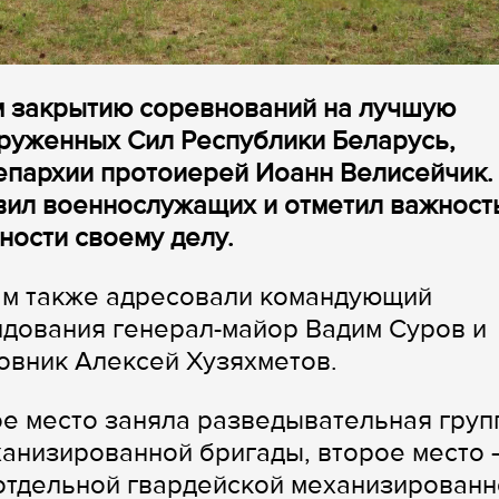
м закрытию соревнований на лучшую
руженных Сил Республики Беларусь,
епархии протоиерей Иоанн Велисейчик.
ил военнослужащих и отметил важност
ности своему делу.
ам также адресовали командующий
ндования генерал-майор Вадим Суров и
овник Алексей Хузяхметов.
е место заняла разведывательная груп
ханизированной бригады, второе место 
 отдельной гвардейской механизирован