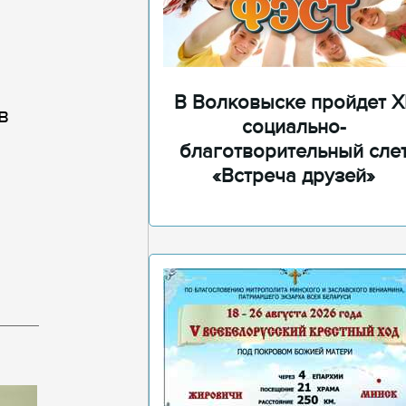
В Волковыске пройдет XI
в
социально-
благотворительный сле
«Встреча друзей»