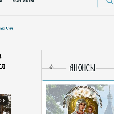
ы
Контакты
ных Сил
в
ил
AНОНСЫ
026