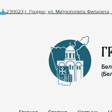
230023,г. Гродно, ул. Митрополита Филарета, 
Г
Бел
(Бе