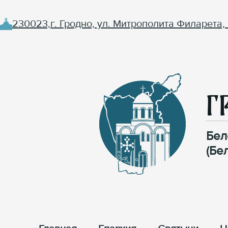
230023,г. Гродно, ул. Митрополита Филарета, 
Г
Бел
(Бе