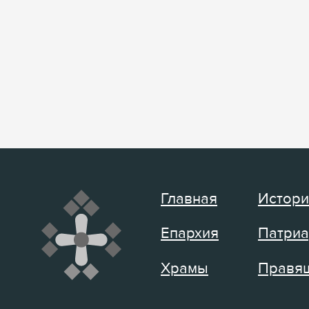
Главная
Истори
Епархия
Патриа
Храмы
Правящ