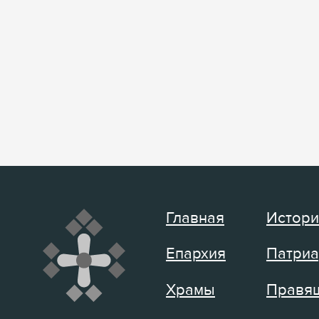
Главная
Истори
Епархия
Патриа
Храмы
Правящ