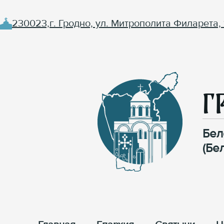
230023,г. Гродно, ул. Митрополита Филарета, 
Г
Бел
(Бе