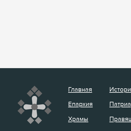
Главная
Истори
Епархия
Патриа
Храмы
Правящ