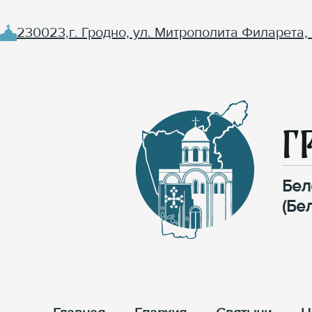
230023,г. Гродно, ул. Митрополита Филарета, 
Г
Бел
(Бе