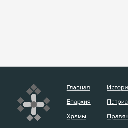
Главная
Истори
Епархия
Патриа
Храмы
Правящ