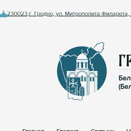
230023,г. Гродно, ул. Митрополита Филарета, 
Г
Бел
(Бе