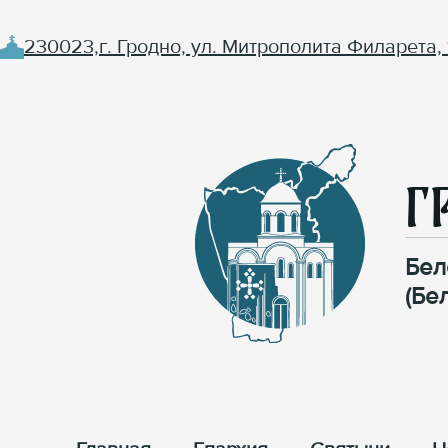
230023,г. Гродно, ул. Митрополита Филарета, 
Г
Бел
(Бе