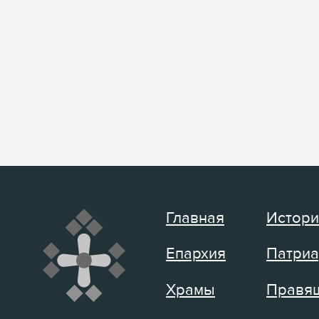
Главная
Истори
Епархия
Патриа
Храмы
Правящ