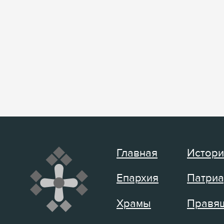
Главная
Истори
Епархия
Патриа
Храмы
Правящ