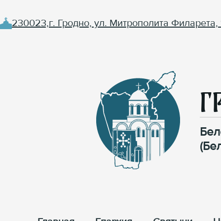
230023,г. Гродно, ул. Митрополита Филарета, 
Г
Бел
(Бе