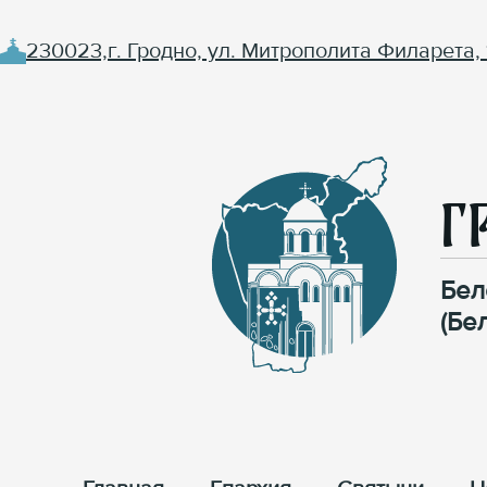
230023,г. Гродно, ул. Митрополита Филарета, 
Г
Бел
(Бе