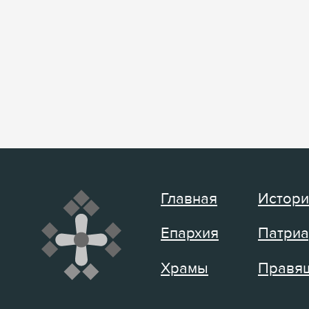
Главная
Истори
Епархия
Патриа
Храмы
Правящ