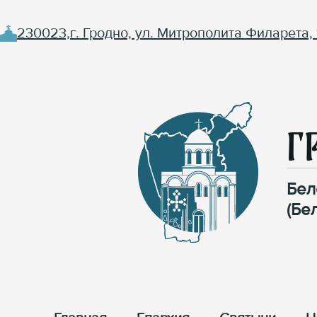
230023,г. Гродно, ул. Митрополита Филарета, 
Г
Бел
(Бе