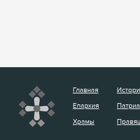
Главная
Истори
Епархия
Патриа
Храмы
Правящ