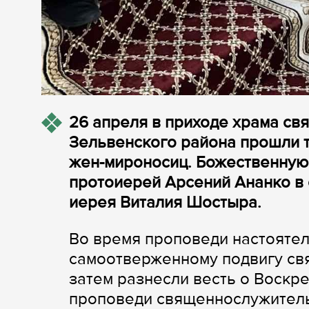
26 апреля в приходе храма св
Зельвенского района прошли 
жен-мироносиц. Божественную 
протоиерей Арсений Ананко в
иерея Виталия Шостыра.
Во время проповеди настояте
самоотверженному подвигу свя
затем разнесли весть о Воскре
проповеди священнослужитель