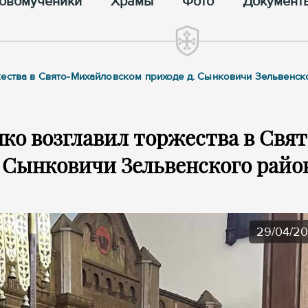
овомученики
Храмы
Фото
Документ
жества в Свято-Михайловском приходе д. Сынковичи Зельвенск
ко возглавил торжества в Свят
 Сынковичи Зельвенского райо
29/04/2