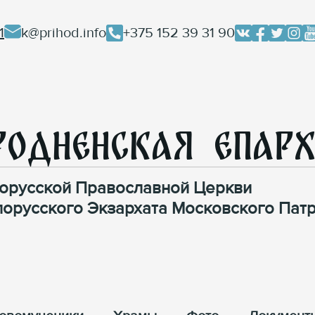
1
k@prihod.info
+375 152 39 31 90
родненская Епар
орусской Православной Церкви
лорусского Экзархата Московского Патр