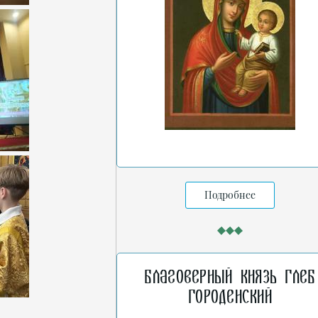
Подробнее
Благоверный князь Глеб
Городенский