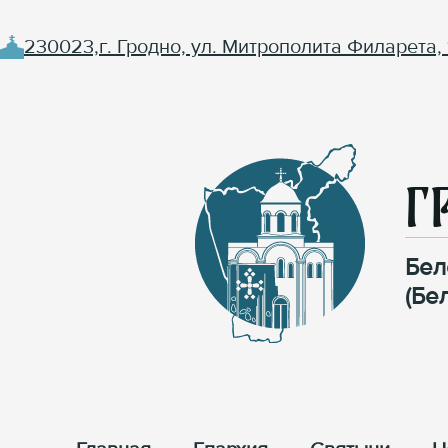
230023,г. Гродно, ул. Митрополита Филарета, 
Г
Бел
(Бе