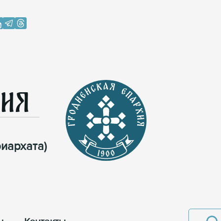
хия
иархата)