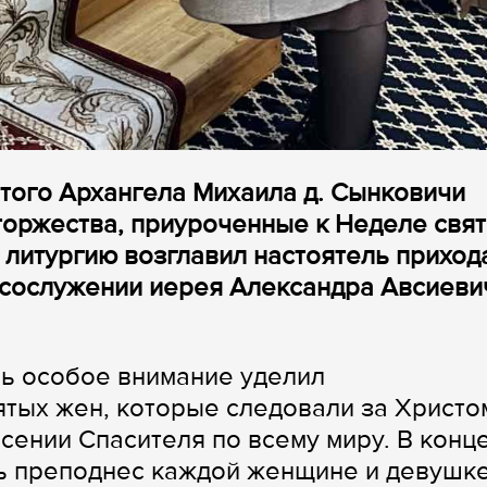
ятого Архангела Михаила д. Сынковичи
торжества, приуроченные к Неделе свя
литургию возглавил настоятель приход
 сослужении иерея Александра Авсиеви
ль особое внимание уделил
тых жен, которые следовали за Христом
сении Спасителя по всему миру. В конц
 преподнес каждой женщине и девушке