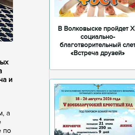
В Волковыске пройдет XI
социально-
благотворительный сле
«Встреча друзей»
тых
а
ча и
, а
е
 по