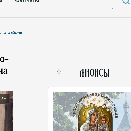
ы
Контакты
ого района
о-
на
AНОНСЫ
026