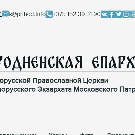
1
k@prihod.info
+375 152 39 31 90
родненская Епар
орусской Православной Церкви
лорусского Экзархата Московского Патр