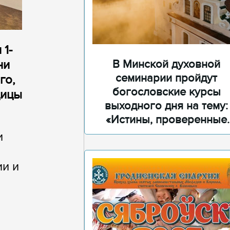
1-
В Минской духовной
ни
семинарии пройдут
го,
богословские курсы
дицы
выходного дня на тему:
«Истины, проверенные
временем»
и
ии и