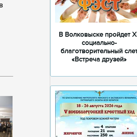
в
В Волковыске пройдет XI
социально-
благотворительный сле
«Встреча друзей»