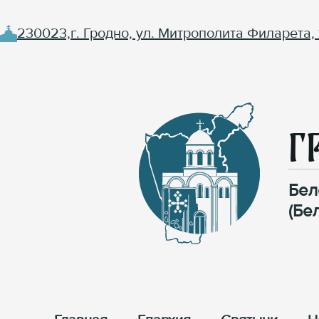
230023,г. Гродно, ул. Митрополита Филарета, 
Г
Бел
(Бе