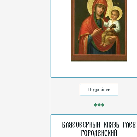
Подробнее
Благоверный князь Глеб
Городенский