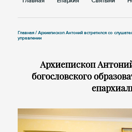
Главная
Епархия
Cвятыни
Н
Главная / Архиепископ Антоний встретился со слуша
управлении
Архиепископ Антоний
богословского образова
епархиал