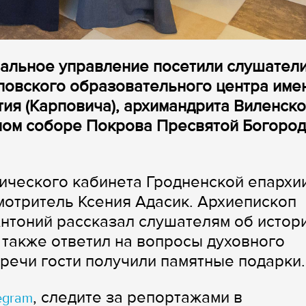
альное управление посетили слушатели 
ловского образовательного центра име
я (Карповича), архимандрита Виленско
ном соборе Покрова Пресвятой Богоро
ического кабинета Гродненской епархи
мотритель Ксения Адасик. Архиепископ
нтоний рассказал слушателям об истор
 также ответил на вопросы духовного
речи гости получили памятные подарки.
, следите за репортажами в
egram