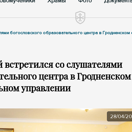
овомученики
Храмы
Фото
Документ
телями богословского образовательного центра в Гродненском
 встретился со слушателями
тельного центра в Гродненском
ьном управлении
28/04/2