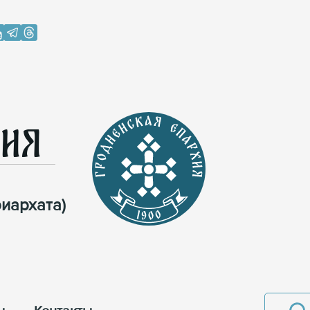
хия
иархата)