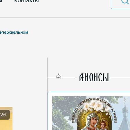
ы
Контакты
 епархиальном
AНОНСЫ
026