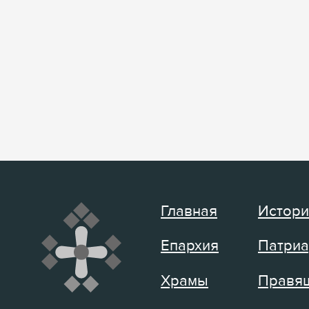
Главная
Истори
Епархия
Патриа
Храмы
Правящ