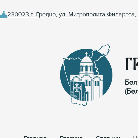
230023,г. Гродно, ул. Митрополита Филарета, 
Г
Бел
(Бе