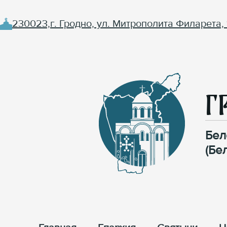
230023,г. Гродно, ул. Митрополита Филарета, 
Г
Бел
(Бе