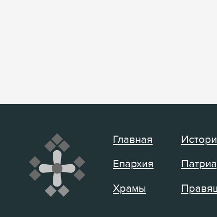
Главная
Истори
Епархия
Патриа
Храмы
Правящ