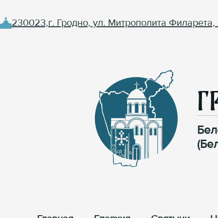
230023,г. Гродно, ул. Митрополита Филарета, 
Г
Бел
(Бе