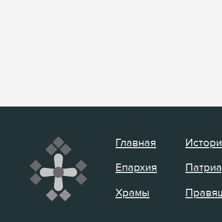
Главная
Истори
Епархия
Патриа
Храмы
Правящ