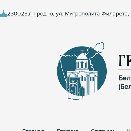
230023,г. Гродно, ул. Митрополита Филарета, 
Г
Бел
(Бе