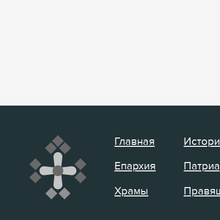
Главная
Истори
Епархия
Патриа
Храмы
Правящ