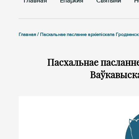
Главная
Епархия
Cвятыни
Н
Главная / Пасхальнае пасланне архіепіскапа Гродзенск
Пасхальнае пасланне 
Ваўкавыска