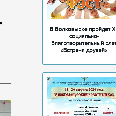
в
В Волковыске пройдет XI
социально-
благотворительный сле
«Встреча друзей»