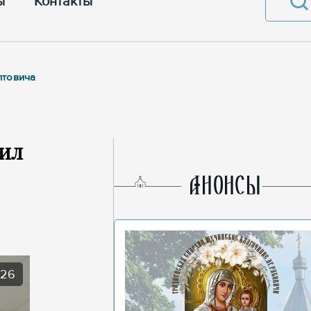
ы
Контакты
птовича
тил
AНОНСЫ
026