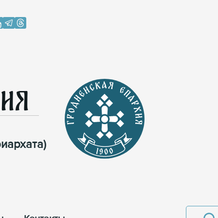
хия
иархата)