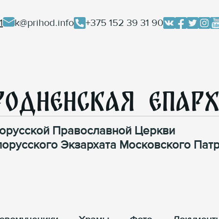
1
k@prihod.info
+375 152 39 31 90
родненская Епар
орусской Православной Церкви
лорусского Экзархата Московского Патр