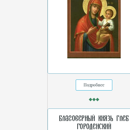
Подробнее
Благоверный князь Глеб
Городенский