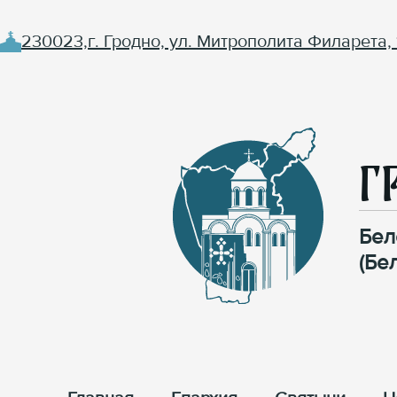
230023,г. Гродно, ул. Митрополита Филарета, 
Г
Бел
(Бе