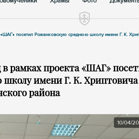
овомученики
Храмы
Фото
Документ
а «ШАГ» посетил Рожанковскую среднюю школу имени Г. К. Хри
 в рамках проекта «ШАГ» посе
школу имени Г. К. Хриптовича
ского района
10/04/2