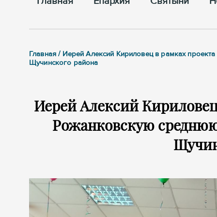
Главная
Епархия
Cвятыни
Н
Главная / Иерей Алексий Кириловец в рамках проект
Щучинского района
Иерей Алексий Кириловец
Рожанковскую среднюю 
Щучин