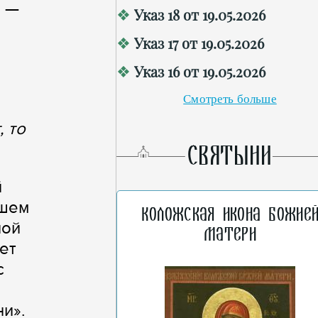
и —
Указ 18 от 19.05.2026
Указ 17 от 19.05.2026
Указ 16 от 19.05.2026
Смотреть больше
, то
СВЯТЫНИ
й
ашем
Коложская икона Божие
ной
Матери
ет
с
и».