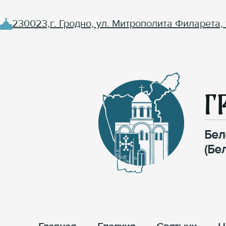
230023,г. Гродно, ул. Митрополита Филарета, 
Г
Бел
(Бе