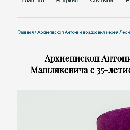
Главная
Епархия
Cвятыни
Н
Главная / Архиепископ Антоний поздравил иерея Леон
Архиепископ Антони
Машлякевича с 35-лети