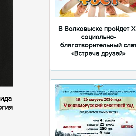
В Волковыске пройдет XI
социально-
благотворительный сле
«Встреча друзей»
нида
ргия