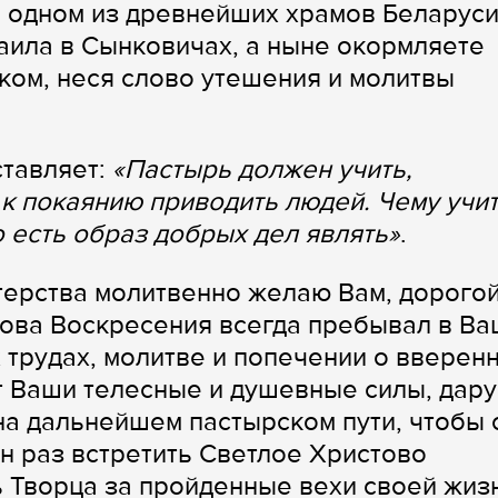
в одном из древнейших храмов Беларус
аила в Сынковичах, а ныне окормляете
ском, неся слово утешения и молитвы
ставляет:
«Пастырь должен учить,
 к покаянию приводить людей. Чему учит
о есть образ добрых дел являть»
.
терства молитвенно желаю Вам, дорого
това Воскресения всегда пребывал в В
 трудах, молитве и попечении о вверен
ит Ваши телесные и душевные силы, дару
а дальнейшем пастырском пути, чтобы 
н раз встретить Светлое Христово
 Творца за пройденные вехи своей жизн