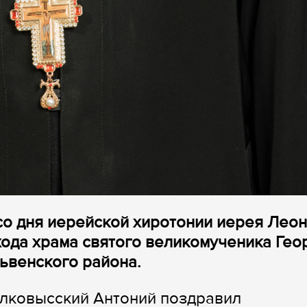
 со дня иерейской хиротонии иерея Лео
ода храма святого великомученика Гео
ьвенского района.
олковысский Антоний поздравил