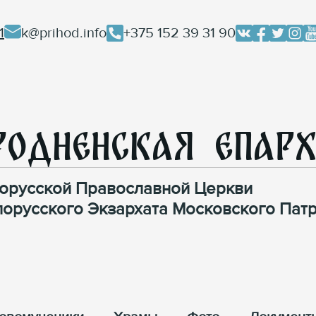
1
k@prihod.info
+375 152 39 31 90
родненская Епар
орусской Православной Церкви
лорусского Экзархата Московского Патр