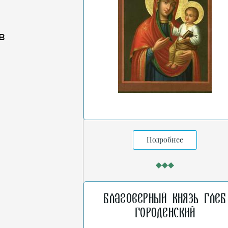
в
Подробнее
Благоверный князь Глеб
Городенский