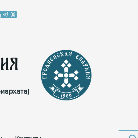
хия
иархата)