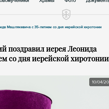
овомученики
Храмы
Фото
Документ
ида Машлякевича с 35-летием со дня иерейской хиротонии
й поздравил иерея Леонида
ем со дня иерейской хиротонии
10/04/2