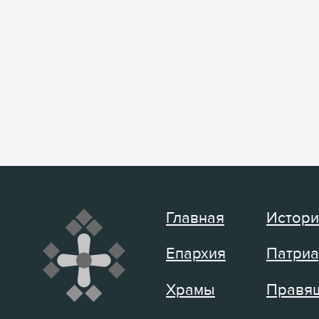
Главная
Истори
Епархия
Патриа
Храмы
Правящ