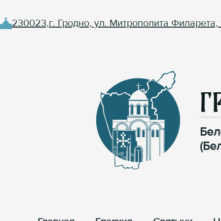
230023,г. Гродно, ул. Митрополита Филарета, 
Г
Бел
(Бе