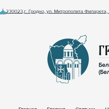
230023,г. Гродно, ул. Митрополита Филарета, 
Г
Бел
(Бе