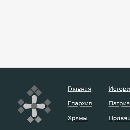
Главная
Истори
Епархия
Патриа
Храмы
Правящ