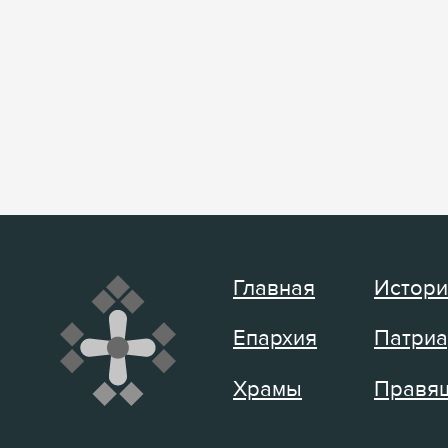
Главная
Истори
Епархия
Патриа
Храмы
Правящ