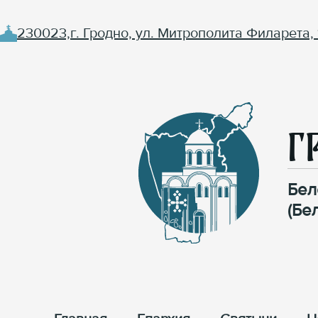
230023,г. Гродно, ул. Митрополита Филарета, 
Г
Бел
(Бе