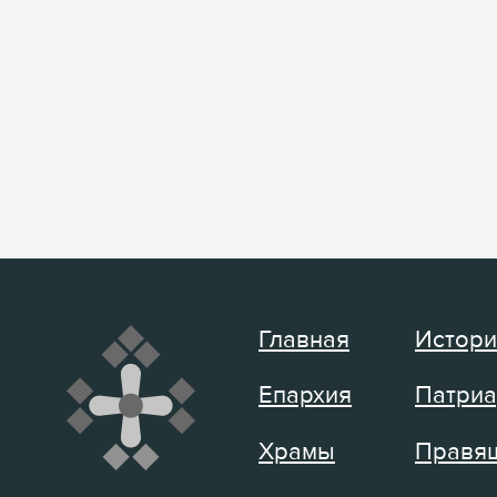
Главная
Истори
Епархия
Патриа
Храмы
Правящ