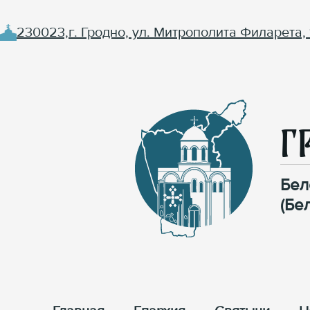
230023,г. Гродно, ул. Митрополита Филарета, 
Г
Бел
(Бе