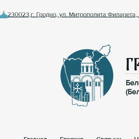
230023,г. Гродно, ул. Митрополита Филарета, 
Г
Бел
(Бе