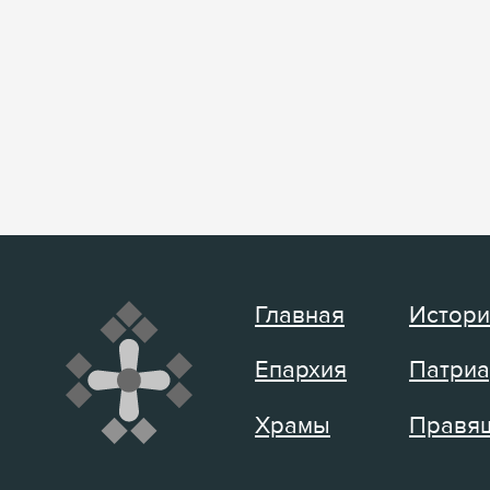
Главная
Истори
Епархия
Патриа
Храмы
Правящ