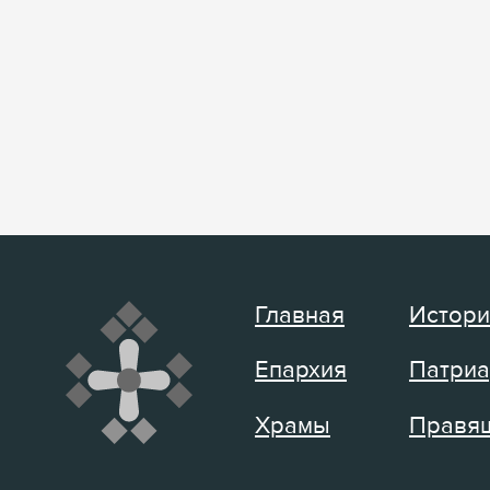
Главная
Истори
Епархия
Патриа
Храмы
Правящ