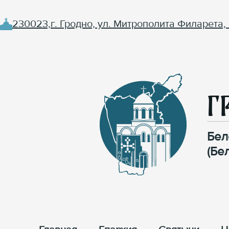
230023,г. Гродно, ул. Митрополита Филарета, 
Г
Бел
(Бе