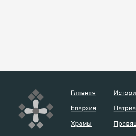
Главная
Истори
Епархия
Патриа
Храмы
Правящ