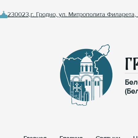
230023,г. Гродно, ул. Митрополита Филарета, 
Г
Бел
(Бе