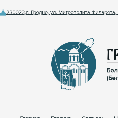
230023,г. Гродно, ул. Митрополита Филарета, 
Г
Бел
(Бе