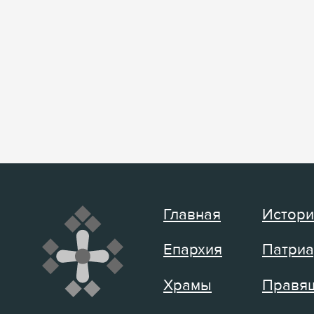
Главная
Истори
Епархия
Патриа
Храмы
Правящ