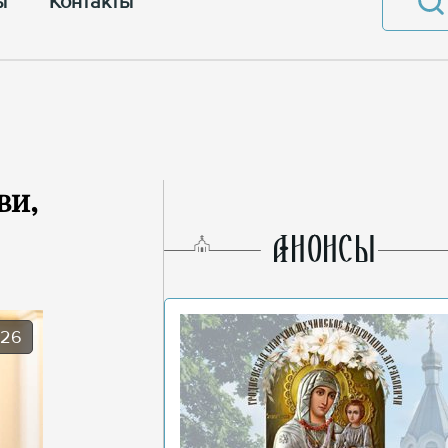
ы
Контакты
ви,
AНОНСЫ
026