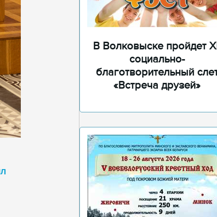
В Волковыске пройдет XI
социально-
благотворительный сле
«Встреча друзей»
ил