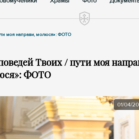
овомученики
Храмы
Фото
Документ
пути моя направи, молюся»: ФОТО
поведей Твоих / пути моя напра
юся»: ФОТО
01/04/2