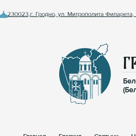
230023,г. Гродно, ул. Митрополита Филарета, 
Г
Бел
(Бе