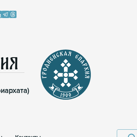
хия
иархата)