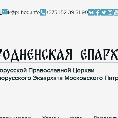
1
k@prihod.info
+375 152 39 31 90
родненская Епар
орусской Православной Церкви
лорусского Экзархата Московского Патр