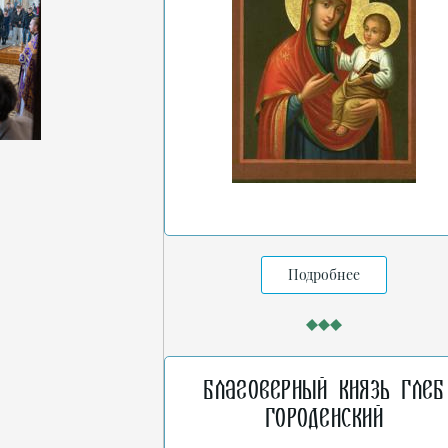
Подробнее
Благоверный князь Глеб
Городенский