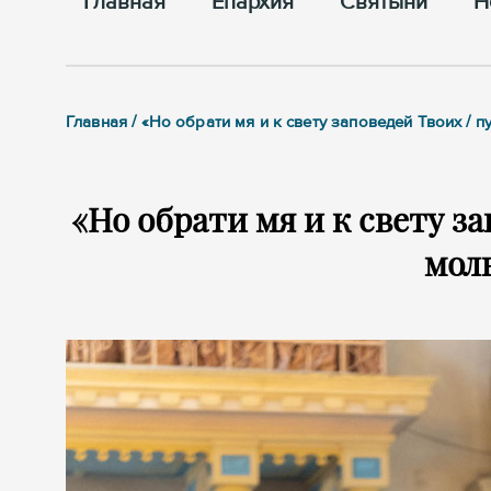
Главная
Епархия
Cвятыни
Н
Главная / «Но обрати мя и к свету заповедей Твоих / 
«Но обрати мя и к свету за
мол