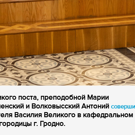
икого поста, преподобной Марии
ненский и Волковысский Антоний
соверш
теля Василия Великого в кафедральном
ородицы г. Гродно.