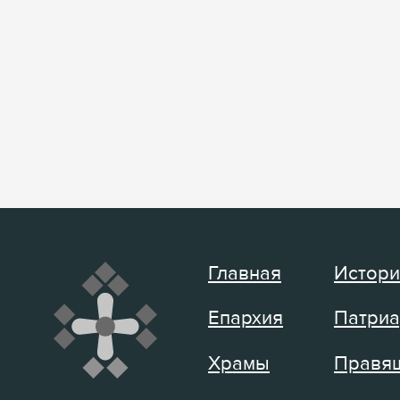
Главная
Истори
Епархия
Патриа
Храмы
Правящ