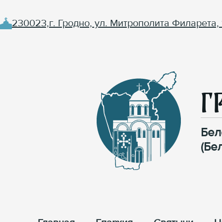
230023,г. Гродно, ул. Митрополита Филарета, 
Г
Бел
(Бе