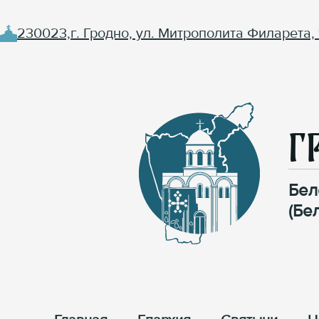
230023,г. Гродно, ул. Митрополита Филарета, 
Г
Бел
(Бе