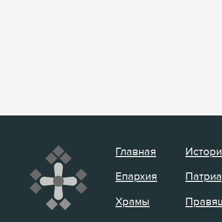
Главная
Истори
Епархия
Патриа
Храмы
Правящ