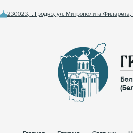
230023,г. Гродно, ул. Митрополита Филарета, 
Г
Бел
(Бе