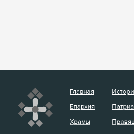
Главная
Истори
Епархия
Патриа
Храмы
Правящ