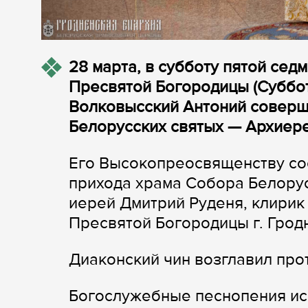
28 марта, в субботу пятой се
Пресвятой Богородицы (Суббот
Волковысский Антоний соверш
Белорусских святых — Архиере
Его Высокопреосвященству со
прихода храма Собора Белору
иерей Дмитрий Руденя, клири
Пресвятой Богородицы г. Грод
Диаконский чин возглавил пр
Богослужебные песнопения ис