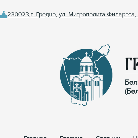
230023,г. Гродно, ул. Митрополита Филарета, 
Г
Бел
(Бе