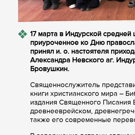
17 марта в Индурской средней
приуроченное ко Дню правосла
принял и. о. настоятеля прихо
Александра Невского аг. Инду
Бровушкин.
Священнослужитель представи
книги христианского мира – Б
издания Священного Писания В
древнееврейском, древнегреч
также его современные перев