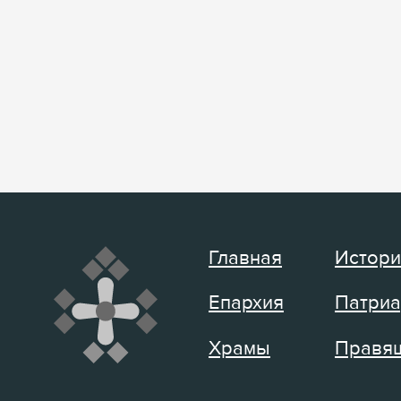
Главная
Истори
Епархия
Патриа
Храмы
Правящ