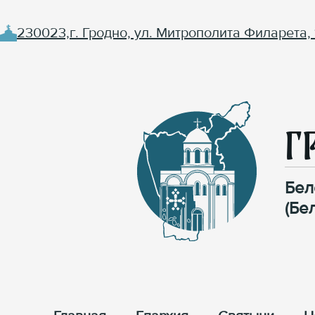
230023,г. Гродно, ул. Митрополита Филарета, 
Г
Бел
(Бе