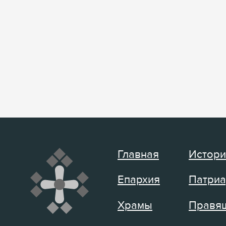
Главная
Истори
Епархия
Патриа
Храмы
Правящ