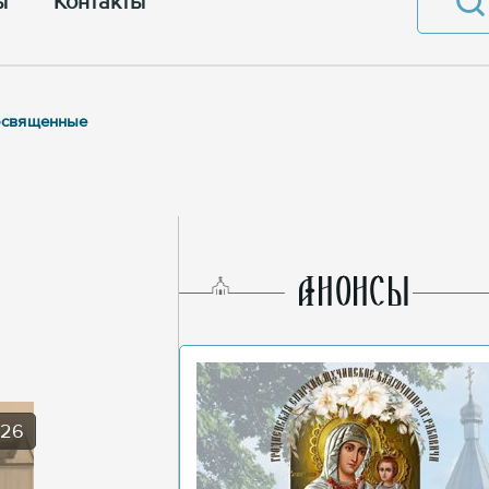
ы
Контакты
посвященные
AНОНСЫ
026