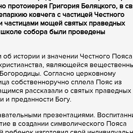
но протоиерея Григория Беляцкого, в св
епархию ковчега с частицей Честного
и частицами мощей святых праведных
й школе собора были проведены
и об истории и значении Честного Пояса
 христианства, являющейся вещественн
 Богородицы. Согласно церковному
ца собственноручно сплела Пояс из
ащимся рассказали о святых праведных
и и преданности Богу.
авательными презентациями. Воспитанн
тие в создании символического Пояса
й ребенок изготовил свой индивидуаль