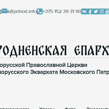
1
k@prihod.info
+375 152 39 31 90
родненская Епар
орусской Православной Церкви
лорусского Экзархата Московского Патр