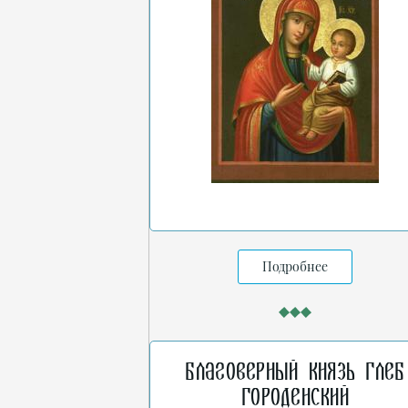
Подробнее
Благоверный князь Глеб
Городенский