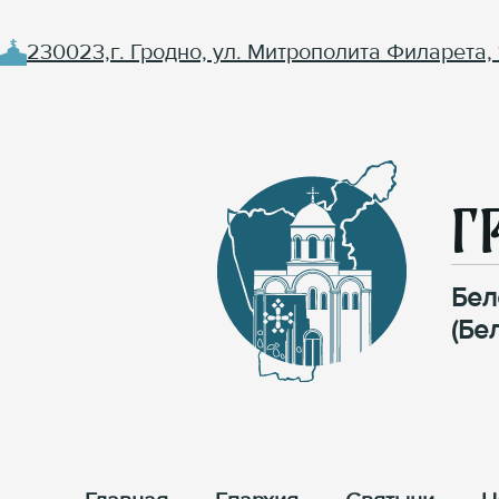
230023,г. Гродно, ул. Митрополита Филарета, 
Г
Бел
(Бе