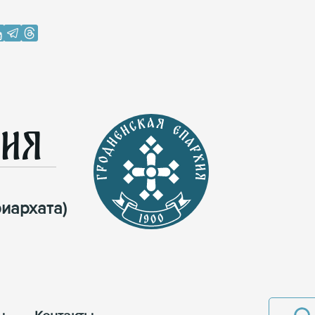
хия
иархата)