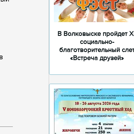
В Волковыске пройдет XI
социально-
благотворительный сле
в
«Встреча друзей»