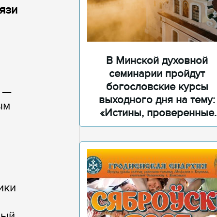
язи
В Минской духовной
семинарии пройдут
богословские курсы
 —
выходного дня на тему:
ым
«Истины, проверенные
временем»
ики
ный