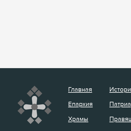
Главная
Истори
Епархия
Патриа
Храмы
Правящ