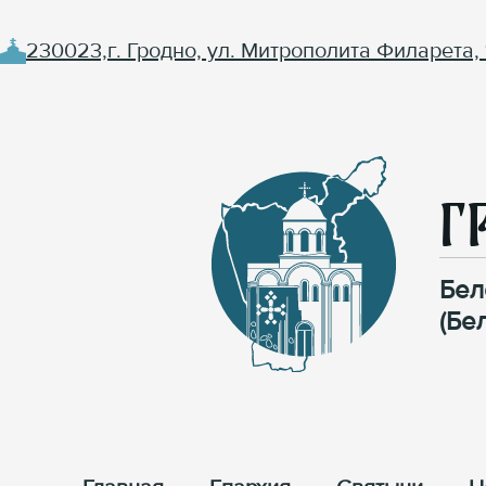
230023,г. Гродно, ул. Митрополита Филарета, 
Г
Бел
(Бе