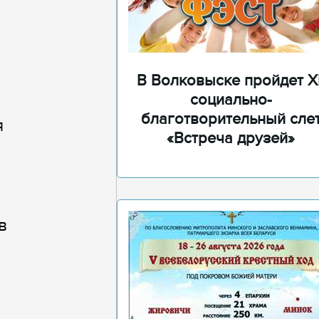
В Волковыске пройдет XI
социально-
благотворительный сле
я
«Встреча друзей»
в