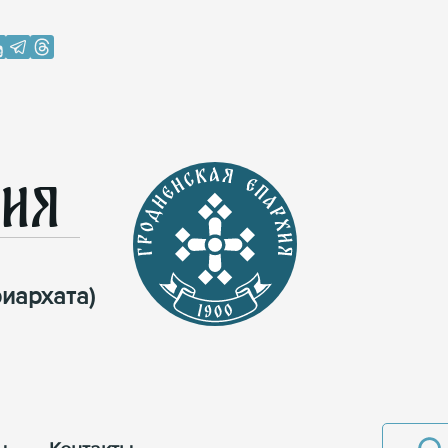
хия
иархата)