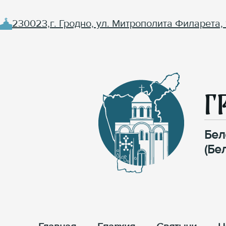
230023,г. Гродно, ул. Митрополита Филарета, 
Г
Бел
(Бе