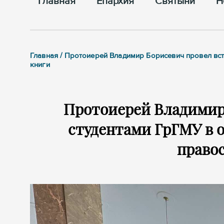
Главная
Епархия
Cвятыни
Н
Главная / Протоиерей Владимир Борисевич провел вс
книги
Протоиерей Владимир 
студентами ГрГМУ в 
право