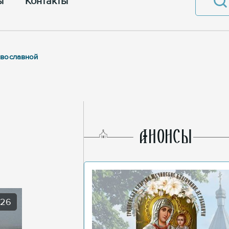
ы
Контакты
авославной
AНОНСЫ
026