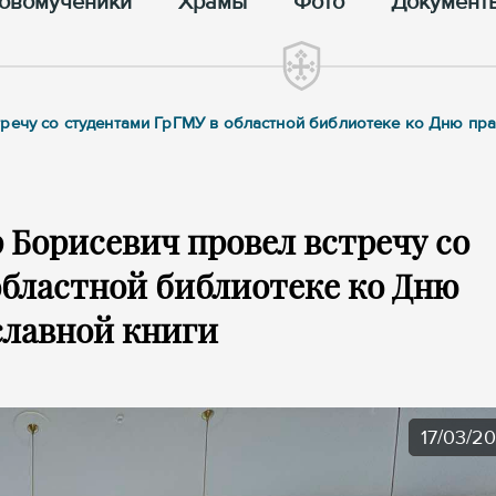
овомученики
Храмы
Фото
Документ
тречу со студентами ГрГМУ в областной библиотеке ко Дню пр
Борисевич провел встречу со
областной библиотеке ко Дню
славной книги
17/03/2