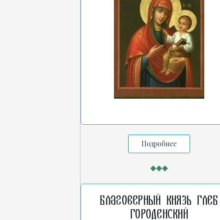
Подробнее
Благоверный князь Глеб
Городенский