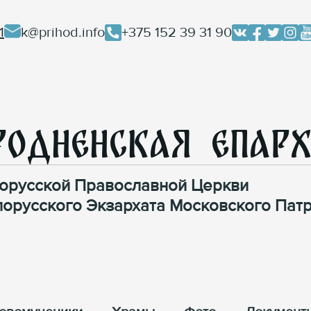
1
k@prihod.info
+375 152 39 31 90
родненская Епар
орусской Православной Церкви
лорусского Экзархата Московского Патр