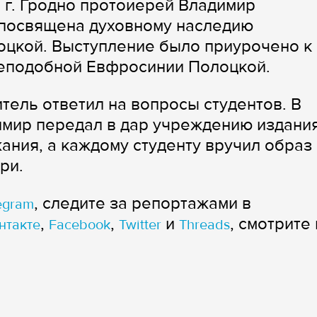
 г. Гродно протоиерей Владимир
 посвящена духовному наследию
цкой. Выступление было приурочено к
реподобной Евфросинии Полоцкой.
тель ответил на вопросы студентов. В
мир передал в дар учреждению издани
ания, а каждому студенту вручил образ
ри.
, следите за репортажами в
egram
,
,
и
, смотрите 
нтакте
Facebook
Twitter
Threads