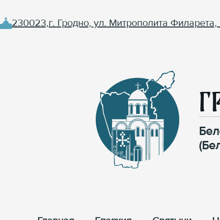
230023,г. Гродно, ул. Митрополита Филарета, 
Г
Бел
(Бе