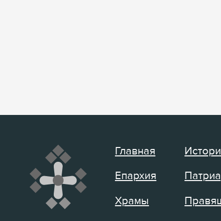
Главная
Истори
Епархия
Патриа
Храмы
Правящ