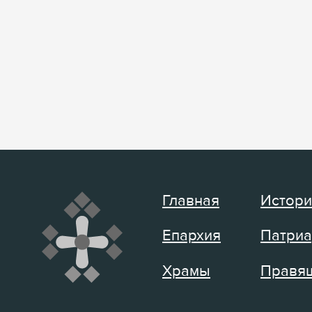
Главная
Истори
Епархия
Патриа
Храмы
Правящ