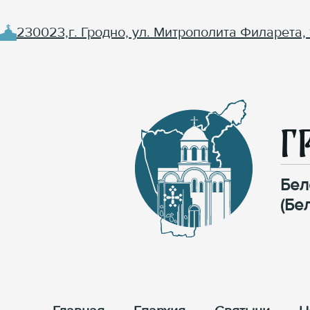
230023,г. Гродно, ул. Митрополита Филарета, 
Г
Бел
(Бе