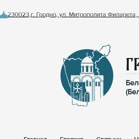
230023,г. Гродно, ул. Митрополита Филарета, 
Г
Бел
(Бе