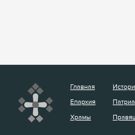
Главная
Истори
Епархия
Патриа
Храмы
Правящ