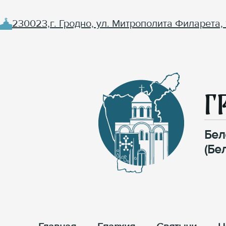
230023,г. Гродно, ул. Митрополита Филарета, 
Г
Бел
(Бе