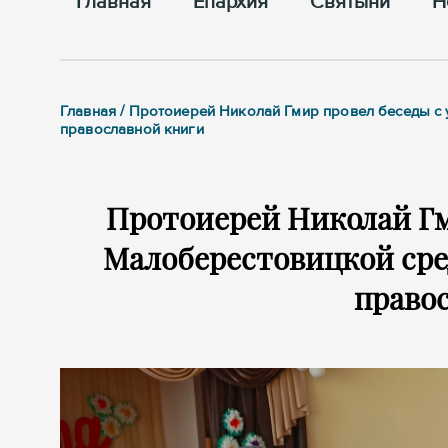
Главная
Епархия
Cвятыни
Н
Главная / Протоиерей Николай Гмир провел беседы 
православной книги
Протоиерей Николай Гм
Малоберестовицкой ср
право