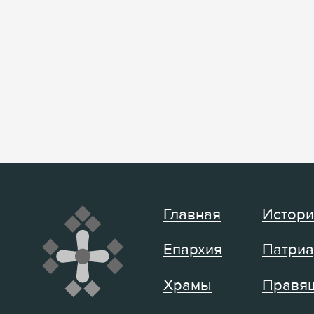
Главная
Истори
Епархия
Патриа
Храмы
Правящ