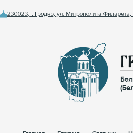
230023,г. Гродно, ул. Митрополита Филарета, 
Г
Бел
(Бе