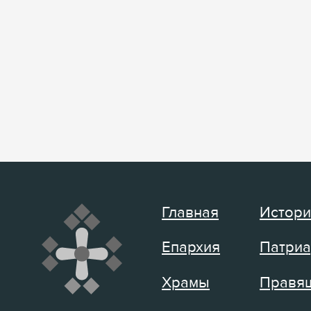
Главная
Истори
Епархия
Патриа
Храмы
Правящ